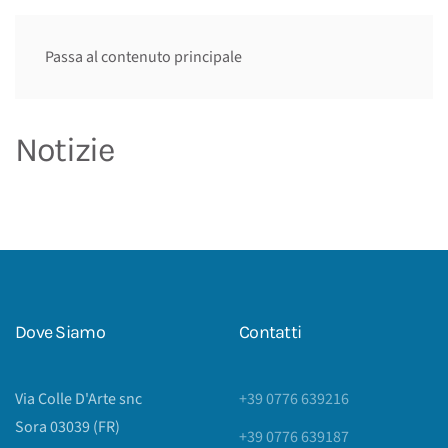
Passa al contenuto principale
Notizie
Dove Siamo
Contatti
Via Colle D'Arte snc
+39 0776 639216
Sora 03039 (FR)
+39 0776 639187